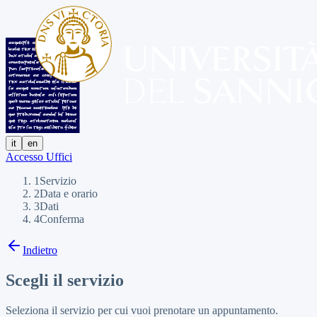
it
en
Accesso Uffici
1
Servizio
2
Data e orario
3
Dati
4
Conferma
Indietro
Scegli il servizio
Seleziona il servizio per cui vuoi prenotare un appuntamento.