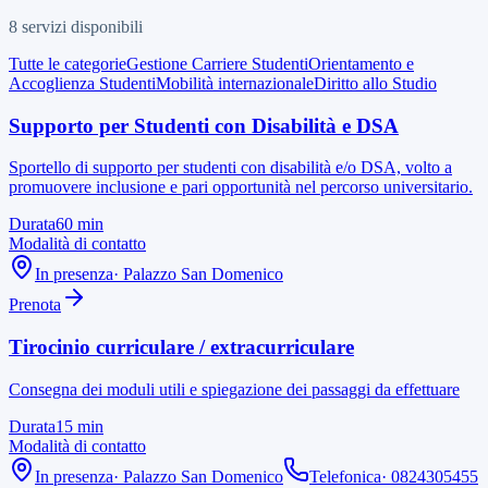
8
servizi disponibili
Tutte le categorie
Gestione Carriere Studenti
Orientamento e
Accoglienza Studenti
Mobilità internazionale
Diritto allo Studio
Supporto per Studenti con Disabilità e DSA
Sportello di supporto per studenti con disabilità e/o DSA, volto a
promuovere inclusione e pari opportunità nel percorso universitario.
Durata
60
min
Modalità di contatto
In presenza
·
Palazzo San Domenico
Prenota
Tirocinio curriculare / extracurriculare
Consegna dei moduli utili e spiegazione dei passaggi da effettuare
Durata
15
min
Modalità di contatto
In presenza
·
Palazzo San Domenico
Telefonica
·
0824305455