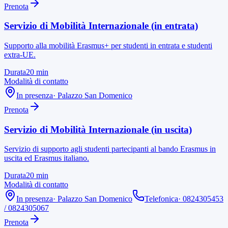
Prenota
Servizio di Mobilità Internazionale (in entrata)
Supporto alla mobilità Erasmus+ per studenti in entrata e studenti
extra-UE.
Durata
20
min
Modalità di contatto
In presenza
·
Palazzo San Domenico
Prenota
Servizio di Mobilità Internazionale (in uscita)
Servizio di supporto agli studenti partecipanti al bando Erasmus in
uscita ed Erasmus italiano.
Durata
20
min
Modalità di contatto
In presenza
·
Palazzo San Domenico
Telefonica
·
0824305453
/ 0824305067
Prenota